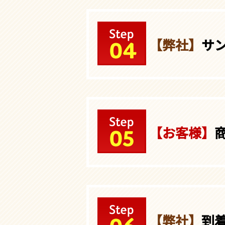
【弊社】
サ
【お客様】
【弊社】
到