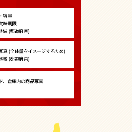
・容量
賞味期限
域 (都道府県)
写真
(全体量をイメージするため)
域 (都道府県)
ド、倉庫内の商品写真